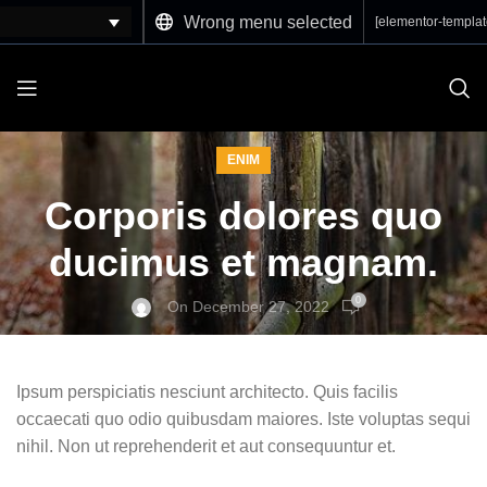
Wrong menu selected
[elementor-templat
ENIM
Corporis dolores quo
ducimus et magnam.
0
On December 27, 2022
Ipsum perspiciatis nesciunt architecto. Quis facilis
occaecati quo odio quibusdam maiores. Iste voluptas sequi
nihil. Non ut reprehenderit et aut consequuntur et.