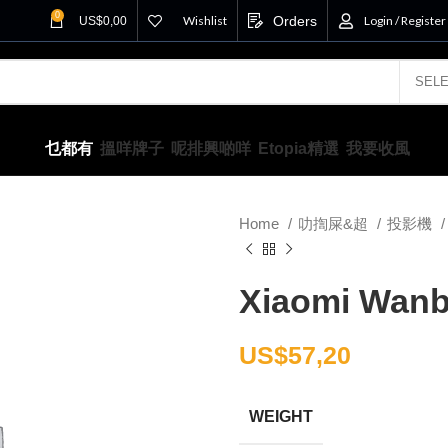
0
Wishlist
Orders
Login / Register
US$
0,00
乜都有
搵咩牌子
呢排興啲咩
Etopia精選
我要收風
Home
叻揈屎&超
投影機
Xiaomi Wanbo
US$
57,20
WEIGHT