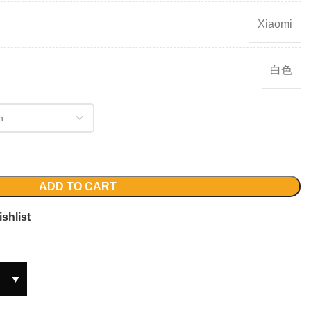
Xiaomi
白色
ADD TO CART
shlist