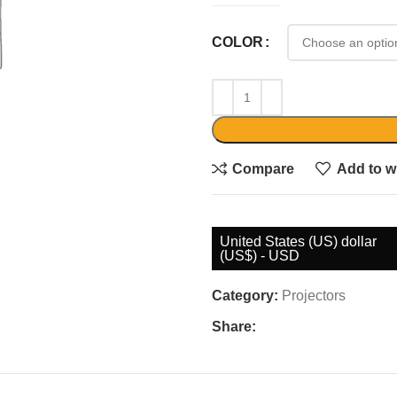
COLOR
Compare
Add to wi
United States (US) dollar
(US$) - USD
Category:
Projectors
Share: