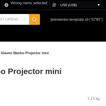
Wrong menu selected
USD (US$)
[elementor-template id="8795"]
SELECT CATEGORY
Xiaomi Wanbo Projector mini
 Projector mini
1,15 kg