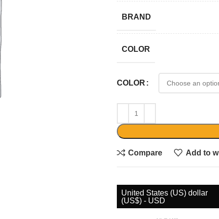
BRAND
COLOR
COLOR
Compare
Add to wi
United States (US) dollar
(US$) - USD